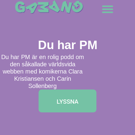
Skip
to
content
Om Gamang
Du har PM
Du har PM är en rolig podd om
den såkallade världsvida
webben med komikerna Clara
Kristiansen och Carin
Sollenberg
LYSSNA