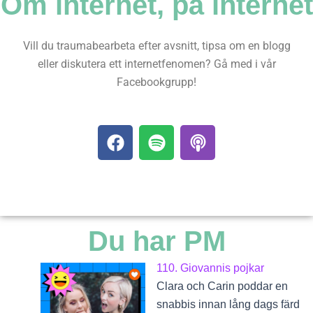
Om internet, på internet
Vill du traumabearbeta efter avsnitt, tipsa om en blogg
eller diskutera ett internetfenomen? Gå med i vår
Facebookgrupp!
F
S
P
a
p
o
c
o
d
e
t
c
b
i
a
o
f
s
Du har PM
o
y
t
k
110. Giovannis pojkar
Clara och Carin poddar en
snabbis innan lång dags färd