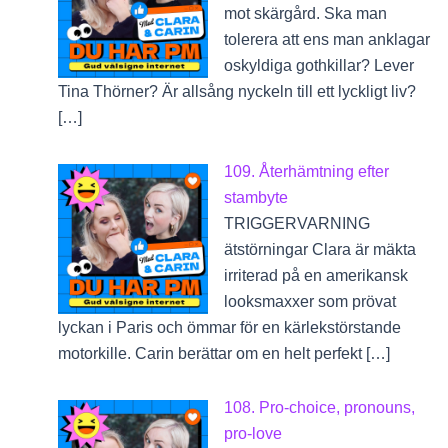
mot skärgård. Ska man
tolerera att ens man anklagar
oskyldiga gothkillar? Lever
Tina Thörner? Är allsång nyckeln till ett lyckligt liv?
[…]
109. Återhämtning efter
stambyte
TRIGGERVARNING
ätstörningar Clara är mäkta
irriterad på en amerikansk
looksmaxxer som prövat
lyckan i Paris och ömmar för en kärlekstörstande
motorkille. Carin berättar om en helt perfekt […]
108. Pro-choice, pronouns,
pro-love