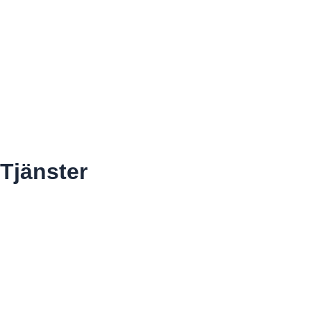
Om Gamang
Twitch
Facebook
Tjänster
Studio
Podcastproduktion
Standupproduktion
Quiz och live-underhållning