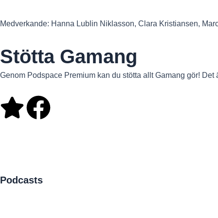
Medverkande: Hanna Lublin Niklasson, Clara Kristiansen, Mar
Stötta Gamang
Genom Podspace Premium kan du stötta allt Gamang gör! Det är 
S
F
t
a
a
c
r
e
Podcasts
Allt För Idioter
b