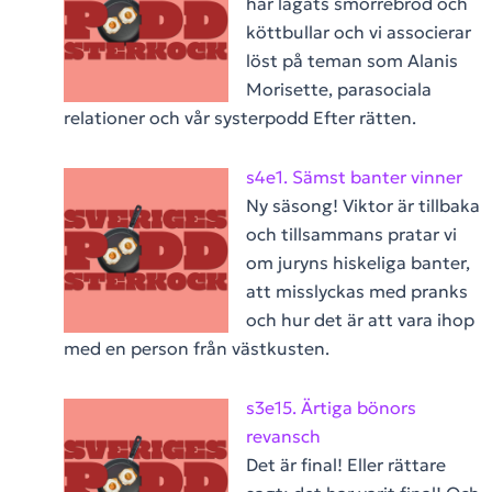
har lagats smörrebröd och
köttbullar och vi associerar
löst på teman som Alanis
Morisette, parasociala
relationer och vår systerpodd Efter rätten.
s4e1. Sämst banter vinner
Ny säsong! Viktor är tillbaka
och tillsammans pratar vi
om juryns hiskeliga banter,
att misslyckas med pranks
och hur det är att vara ihop
med en person från västkusten.
s3e15. Ärtiga bönors
revansch
Det är final! Eller rättare