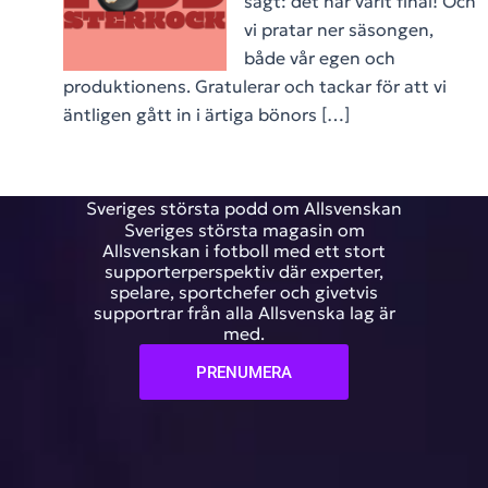
sagt: det har varit final! Och
vi pratar ner säsongen,
både vår egen och
produktionens. Gratulerar och tackar för att vi
äntligen gått in i ärtiga bönors […]
Sveriges största podd om Allsvenskan
Sveriges största magasin om
Allsvenskan i fotboll med ett stort
supporterperspektiv där experter,
spelare, sportchefer och givetvis
supportrar från alla Allsvenska lag är
med.
PRENUMERA