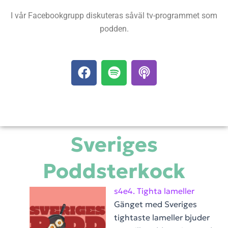
I vår Facebookgrupp diskuteras såväl tv-programmet som
podden.
F
S
P
a
p
o
c
o
d
e
t
c
b
i
a
o
f
s
Sveriges
o
y
t
k
Poddsterkock
s4e4. Tighta lameller
Gänget med Sveriges
tightaste lameller bjuder