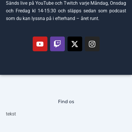
Sänds live på YouTube och Twitch varje Måndag, Onsdag
och Fredag kl 14-15:30 och släpps sedan som podcast
som du kan lyssna på i efterhand – året runt.
Y
T
X
I
o
w
-
n
u
i
t
s
t
t
w
t
u
c
i
a
b
h
t
g
e
t
r
e
a
r
m
Find os
tekst